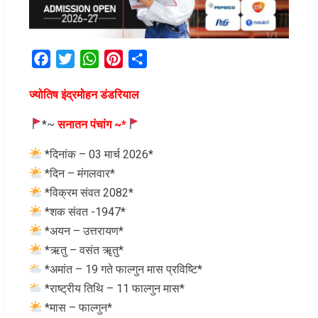
Facebook
Twitter
WhatsApp
Pinterest
Share
ज्योतिष इंद्रमोहन डंडरियाल
*~
सनातन पंचांग ~*
*दिनांक – 03 मार्च 2026*
*दिन – मंगलवार*
*विक्रम संवत 2082*
*शक संवत -1947*
*अयन – उत्तरायण*
*ऋतु – वसंत ॠतु*
*अमांत – 19 गते फाल्गुन मास प्रविष्टि*
*राष्ट्रीय तिथि – 11 फाल्गुन मास*
*मास – फाल्गुन*