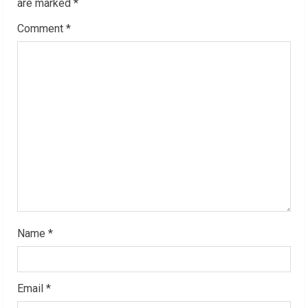
R
are marked
*
Comment
*
e
a
d
i
n
g
Name
*
Email
*