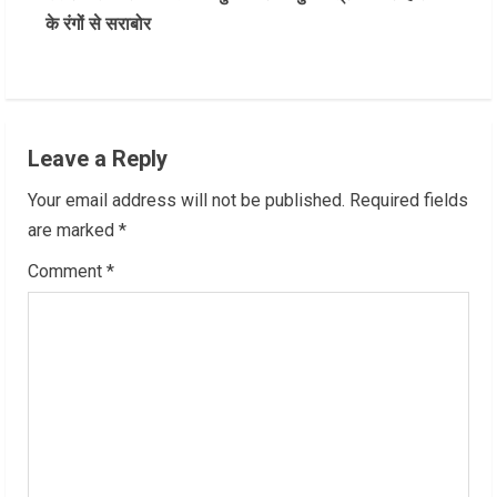
t
के रंगों से सराबोर
i
n
u
Leave a Reply
e
Your email address will not be published.
Required fields
R
are marked
*
Comment
*
e
a
d
i
n