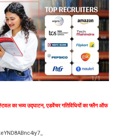
फेस्टिवल का भव्य उद्घाटन, एडवेंचर गतिविधियों का फ्लैग ऑफ
9keYND8ABnc4iy7_