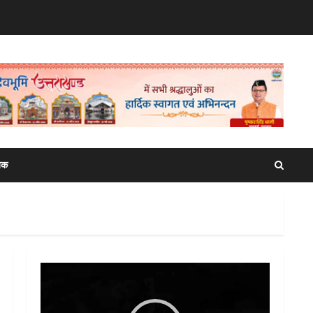
िक
Video
Player