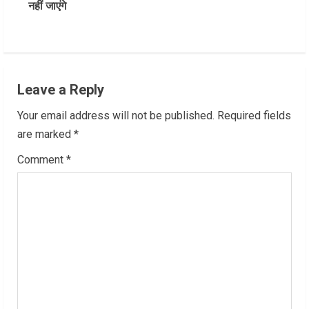
नहीं जाएंगे
i
n
u
Leave a Reply
e
Your email address will not be published.
Required fields
R
are marked
*
Comment
*
e
a
d
i
n