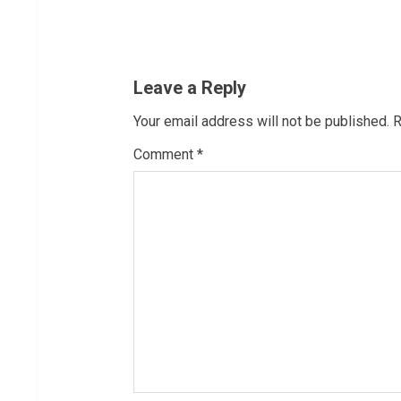
n
u
Leave a Reply
e
Your email address will not be published.
R
R
Comment
*
e
a
d
i
n
g