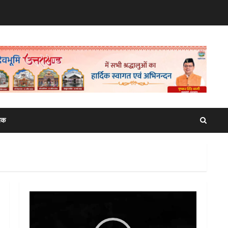
िक
Video
Player