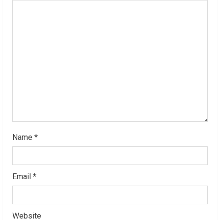
a
d
i
n
g
Name
*
Email
*
Website