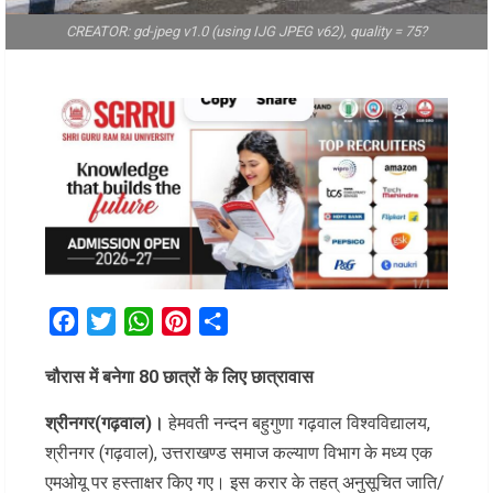
CREATOR: gd-jpeg v1.0 (using IJG JPEG v62), quality = 75?
Facebook
Twitter
WhatsApp
Pinterest
Share
चौरास में बनेगा 80 छात्रों के लिए छात्रावास
श्रीनगर(गढ़वाल)।
हेमवती नन्दन बहुगुणा गढ़वाल विश्वविद्यालय,
श्रीनगर (गढ़वाल), उत्तराखण्ड समाज कल्याण विभाग के मध्य एक
एमओयू पर हस्ताक्षर किए गए। इस करार के तहत् अनुसूचित जाति/