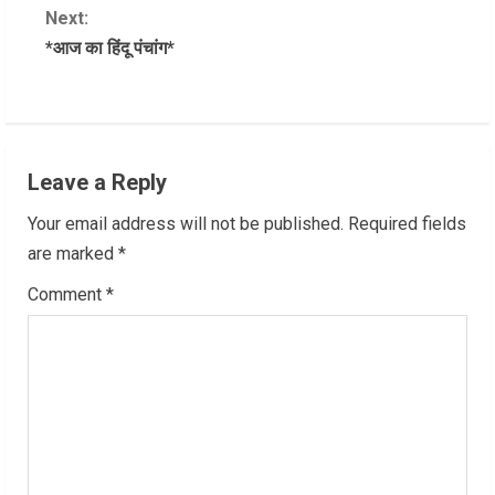
Next:
n
*आज का हिंदू पंचांग*
t
i
n
Leave a Reply
u
Your email address will not be published.
Required fields
are marked
*
e
Comment
*
R
e
a
d