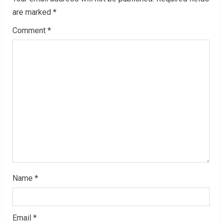
R
are marked
*
Comment
*
e
a
d
i
n
g
Name
*
Email
*