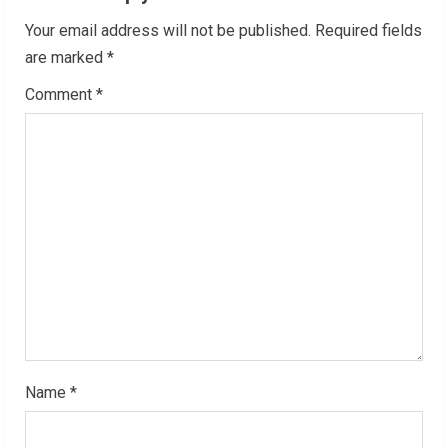
u
Your email address will not be published.
Required fields
e
are marked
*
R
Comment
*
e
a
d
i
n
g
Name
*