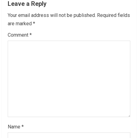
Leave a Reply
e
Your email address will not be published.
Required fields
R
are marked
*
Comment
*
e
a
d
i
n
g
Name
*