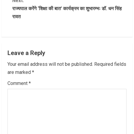
Next:
राज्यपाल करेंगे ‘शिक्षा की बात’ कार्यक्रम का शुभारम्भः डॉ. धन सिंह
t
रावत
i
n
u
Leave a Reply
e
Your email address will not be published.
Required fields
R
are marked
*
Comment
*
e
a
d
i