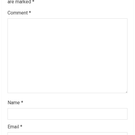
R
are marked
*
Comment
*
e
a
d
i
n
g
Name
*
Email
*