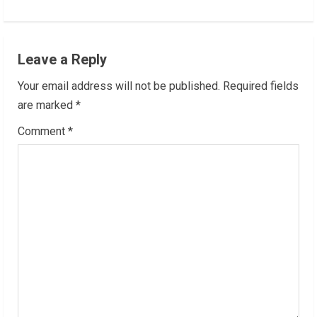
i
n
Leave a Reply
u
Your email address will not be published.
Required fields
e
are marked
*
R
Comment
*
e
a
d
i
n
g