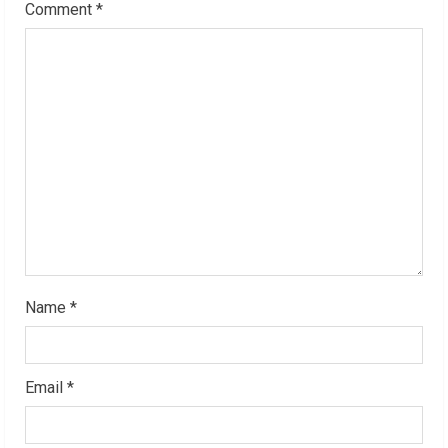
Comment
*
e
a
d
i
n
g
Name
*
Email
*