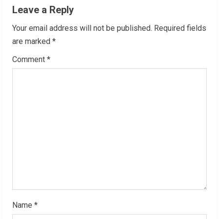
n
Leave a Reply
u
Your email address will not be published.
Required fields
are marked
*
e
Comment
*
R
e
a
d
i
n
g
Name
*