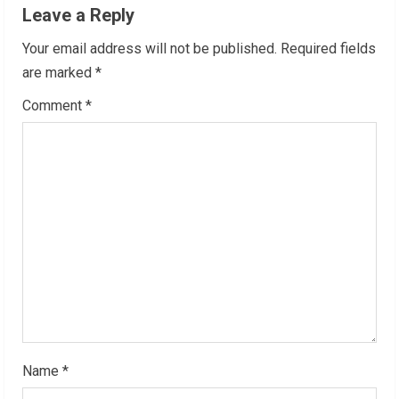
u
Leave a Reply
e
Your email address will not be published.
Required fields
R
are marked
*
Comment
*
e
a
d
i
n
g
Name
*