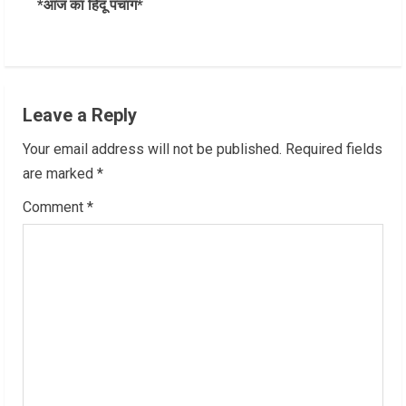
*आज का हिंदू पंचांग*
t
i
n
Leave a Reply
u
Your email address will not be published.
Required fields
e
are marked
*
R
Comment
*
e
a
d
i
n