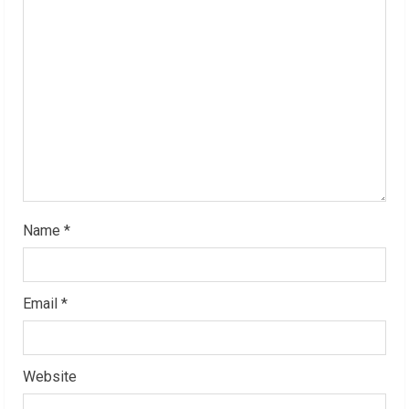
a
d
i
n
g
Name
*
Email
*
Website