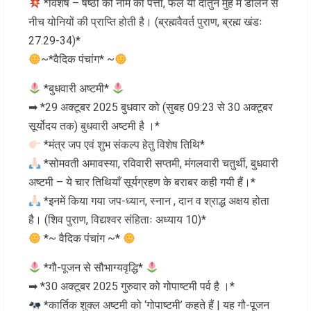
*विशेष – षष्ठी को नीम की पत्ती, फल या दातुन मुँह में डालने से
नीच योनियों की प्राप्ति होती है। (ब्रह्मवैवर्त पुराण, ब्रह्म खंडः
27.29-34)*
~*वैदिक पंचांग* ~
*बुधवारी अष्टमी*
➡ *29 अक्टूबर 2025 बुधवार को (सुबह 09:23 से 30 अक्टूबर
सूर्योदय तक) बुधवारी अष्टमी है ।*
*मंत्र जप एवं शुभ संकल्प हेतु विशेष तिथि*
*सोमवती अमावस्या, रविवारी सप्तमी, मंगलवारी चतुर्थी, बुधवारी
अष्टमी – ये चार तिथियाँ सूर्यग्रहण के बराबर कही गयी हैं।*
*इनमें किया गया जप-ध्यान, स्नान , दान व श्राद्ध अक्षय होता
है। (शिव पुराण, विद्यश्वर संहिताः अध्याय 10)*
*~ वैदिक पंचांग ~*
*गौ-पूजन से सौभाग्यवृद्धि*
➡ *30 अक्टूबर 2025 गुरुवार को गोपाष्टमी पर्व है ।*
*कार्तिक शुक्ल अष्टमी को ‘गोपाष्टमी’ कहते हैं | यह गौ-पूजन