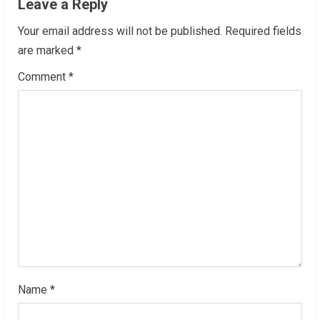
Leave a Reply
u
Your email address will not be published.
Required fields
e
are marked
*
R
Comment
*
e
a
d
i
n
g
Name
*