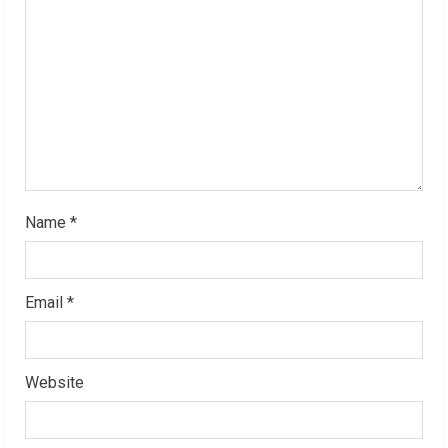
d
i
n
g
Name
*
Email
*
Website