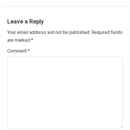
n
u
Leave a Reply
e
Your email address will not be published.
Required fields
R
are marked
*
Comment
*
e
a
d
i
n
g