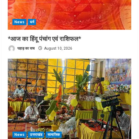
News
धर्म
*आज का हिंदू पंचांग एवं राशिफल*
पहाड़ का सच
August 10, 2026
News
उत्तराखंड
सामाजिक