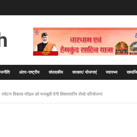
h
ाजनीति
अंतर-राष्ट्रीय
संपादकीय
सरकार/ योजनाएं
स्वास्थ्य
सामाज
वीर, पर्यटन विकास मॉडल को मजबूती देगी विश्वस्तरीय रोपवे परियोजना