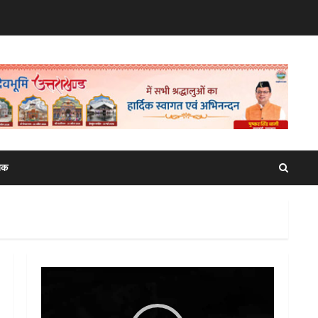
िक
Video
Player