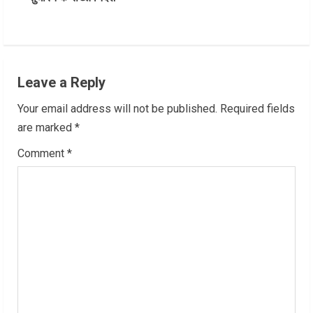
t
i
n
Leave a Reply
u
Your email address will not be published.
Required fields
e
are marked
*
R
Comment
*
e
a
d
i
n