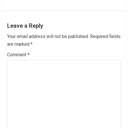
n
u
Leave a Reply
e
Your email address will not be published.
Required fields
R
are marked
*
Comment
*
e
a
d
i
n
g