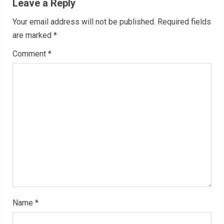
Leave a Reply
u
Your email address will not be published.
Required fields
e
are marked
*
R
Comment
*
e
a
d
i
n
g
Name
*