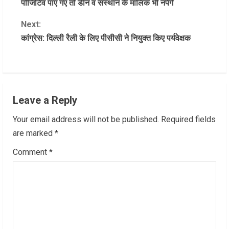
पॉजिटिव पाए गए तो डीन व संस्थान के मालिक भी नपेंगे
n
Next:
कांग्रेस: दिल्ली रैली के लिए पीसीसी ने नियुक्त किए पर्यवेक्षक
t
i
n
Leave a Reply
u
Your email address will not be published.
Required fields
e
are marked
*
R
Comment
*
e
a
d