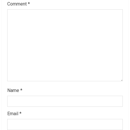
Comment
*
e
a
d
i
n
g
Name
*
Email
*