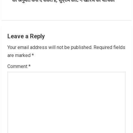
की अनुमति कैसे दे सकते हैं, सुप्रीम कोर्ट ने खारिज की याचिका
i
n
u
Leave a Reply
e
Your email address will not be published.
Required fields
R
are marked
*
Comment
*
e
a
d
i
n
g