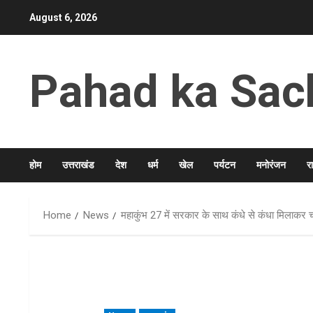
Skip
August 6, 2026
to
content
Pahad ka Sac
होम
उत्तराखंड
देश
धर्म
खेल
पर्यटन
मनोरंजन
र
Home
News
महाकुंभ 27 में सरकार के साथ कंधे से कंधा मिलाकर