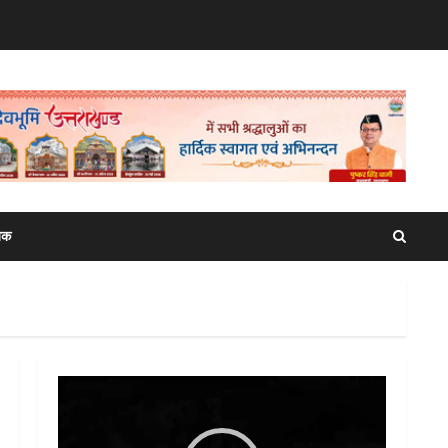
िक
Video
Player