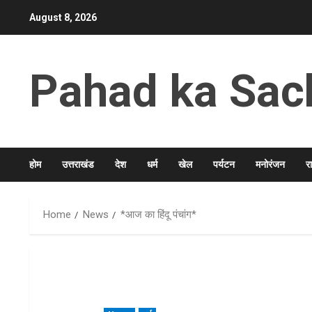
Skip
August 8, 2026
to
content
Pahad ka Sac
होम
उत्तराखंड
देश
धर्म
खेल
पर्यटन
मनोरंजन
र
Home
News
*आज का हिंदू पंचांग*