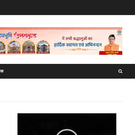
िक
Video
Player