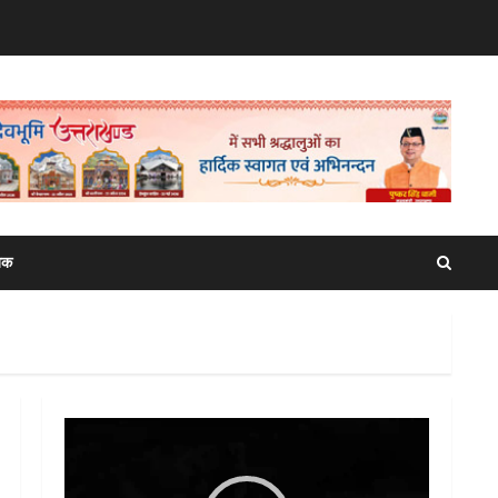
िक
Video
Player