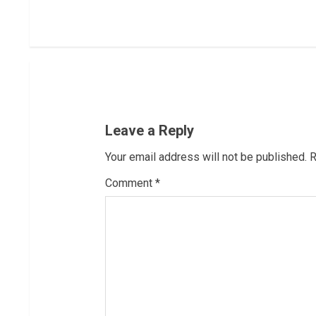
i
n
u
e
Leave a Reply
R
Your email address will not be published.
R
e
Comment
*
a
d
i
n