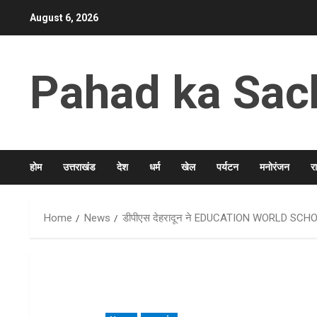
Skip
August 6, 2026
to
content
Pahad ka Sac
होम
उत्तराखंड
देश
धर्म
खेल
पर्यटन
मनोरंजन
र
Home
News
डीपीएस देहरादून ने EDUCATION WORLD SCHOOL 