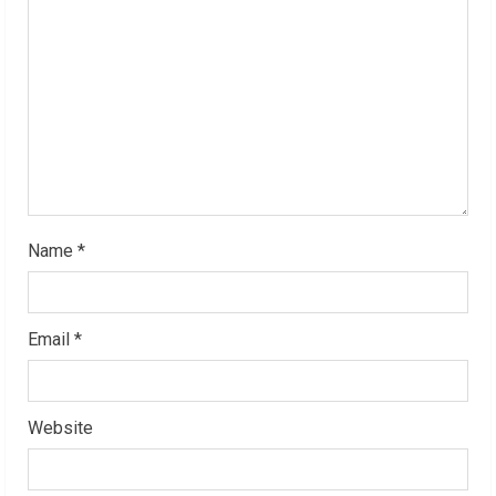
d
i
n
g
Name
*
Email
*
Website