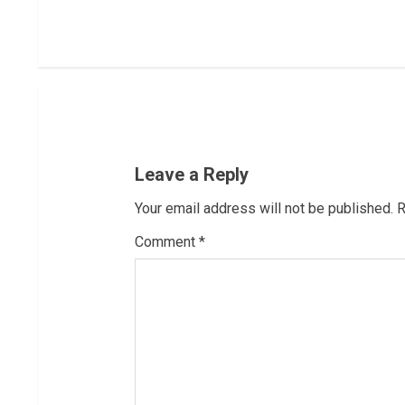
t
i
n
u
Leave a Reply
e
Your email address will not be published.
R
R
Comment
*
e
a
d
i