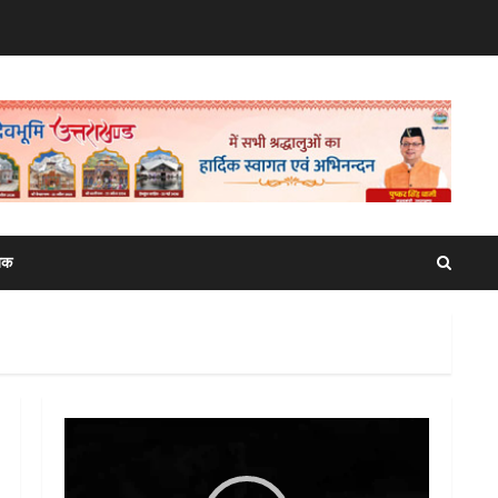
िक
Video
Player