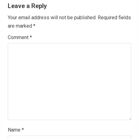
Leave a Reply
u
Your email address will not be published.
Required fields
e
are marked
*
R
Comment
*
e
a
d
i
n
g
Name
*