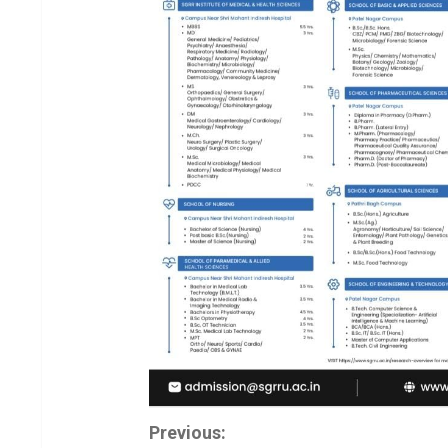
C
Previous: