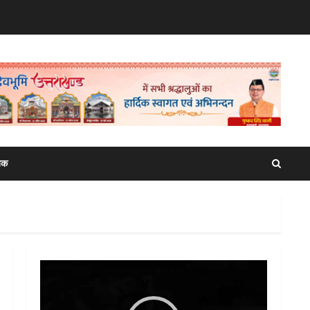
िक
Video
Player