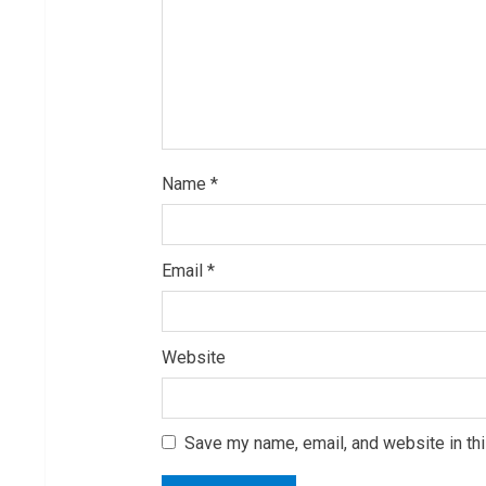
d
i
n
g
Name
*
Email
*
Website
Save my name, email, and website in thi