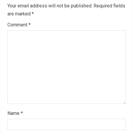
Your email address will not be published.
Required fields
e
are marked
*
R
Comment
*
e
a
d
i
n
g
Name
*