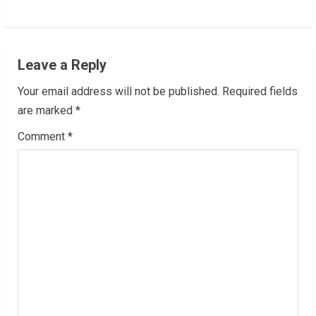
i
n
Leave a Reply
u
Your email address will not be published.
Required fields
e
are marked
*
R
Comment
*
e
a
d
i
n
g