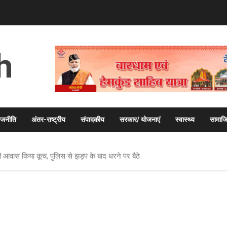
h
ाजनीति
अंतर-राष्ट्रीय
संपादकीय
सरकार/ योजनाएं
स्वास्थ्य
सामाज
त्री आवास किया कूच, पुलिस से झड़प के बाद धरने पर बैठे