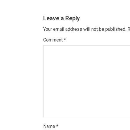
e
Leave a Reply
R
Your email address will not be published.
R
e
Comment
*
a
d
i
n
g
Name
*