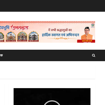
िक
Video
Player