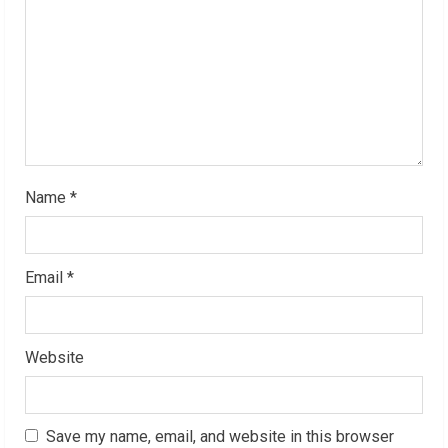
d
i
n
g
Name
*
Email
*
Website
Save my name, email, and website in this browser