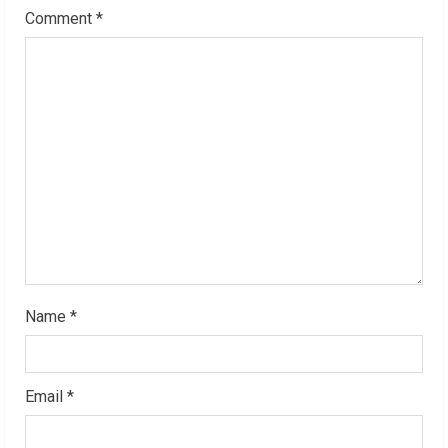
e
Comment
*
a
d
i
n
g
Name
*
Email
*