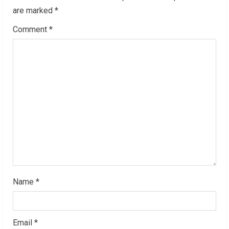
e
are marked
*
R
Comment
*
e
a
d
i
n
g
Name
*
Email
*