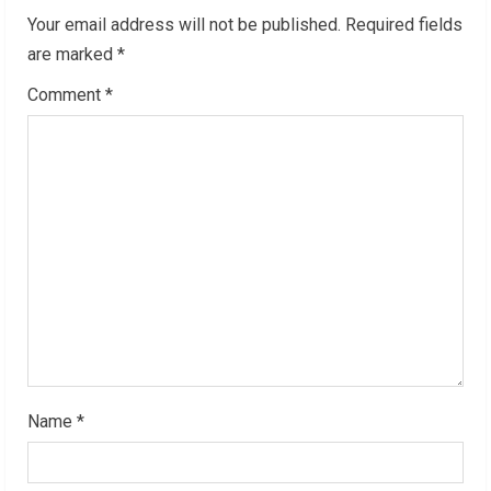
e
Your email address will not be published.
Required fields
R
are marked
*
Comment
*
e
a
d
i
n
g
Name
*