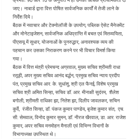
क्रमशः 90 और 10 के अनुपात में हो उनको अधिक प्राथमिकता दी
जाए। नाबार्ड द्वारा वित्त पोषित सार्वजनिक कार्यों में तेजी लाने के
निर्देश दिये।
बैठक में नवाचार और टेक्नोलॉजी के उपयोग, पब्लिक ऐसेट मैनेजमेंट
और मोनेटाइजेशन, सार्वजनिक अधिप्राप्ति में बचत एवं मितव्ययिता,
पीएसयू में सुधार, योजनाओं के पुनरुद्धार, अनावश्यक व्यय की
पहचान कर उसका निराकरण करने पर भी विचार विमर्श किया
गया।
बैठक में वित्त मंत्री प्रेमचन्द अग्रवाल, मुख्य सचिव श्रीमती राधा
रतूड़ी, अपर मुख्य सचिव आनंद बर्द्धन, प्रमुख सचिव न्याय प्रदीप
पंत, प्रमुख सचिव आर. के. सुधांशु, श्री एल फैनई, विशेष प्रमुख
सचिव श्री अमित सिन्हा, सचिव डॉ. आर. मीनाक्षी सुदंरम, शैलेश
बगोली, श्रीमती राधिका झा, नितेश झा, दिलीप जावलकर, सचिन
कुर्वे, रंजीत सिन्हा, डॉ. पंकज कुमार पाण्डेय, बृजेश कुमार संत, एच.
सी. सेमवाल, विनोद कुमार सुमन, डॉ. नीरज खैरवाल, डा. आर. राजेश
कुमार, अपर सचिव मनमोहन मैनाली एवं विभिन्न विभागों के
विभागाध्यक्ष उपस्थित थे।