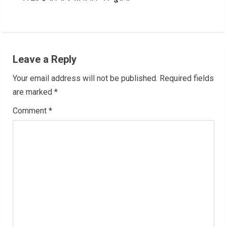
i
n
u
Leave a Reply
e
Your email address will not be published.
Required fields
R
are marked
*
Comment
*
e
a
d
i
n
g