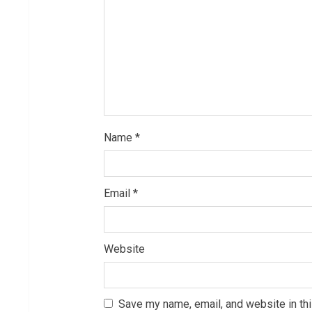
d
i
n
g
Name
*
Email
*
Website
Save my name, email, and website in thi