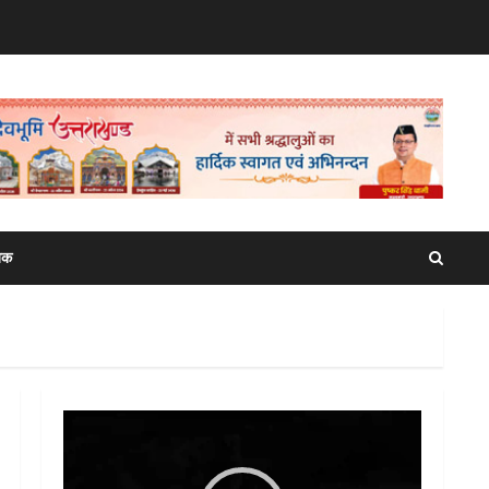
िक
Video
Player